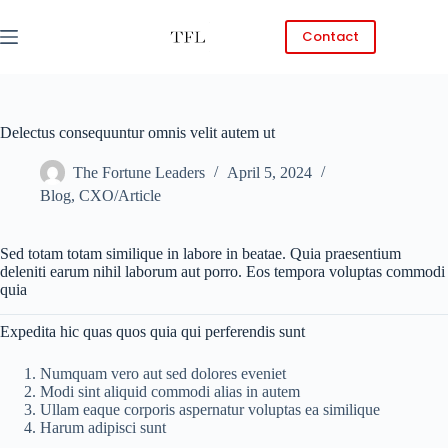
Skip
to
Contact
content
Delectus consequuntur omnis velit autem ut
The Fortune Leaders
April 5, 2024
Blog
,
CXO/Article
Sed totam totam similique in labore in beatae. Quia praesentium
deleniti earum nihil laborum aut porro. Eos tempora voluptas commodi
quia
Expedita hic quas quos quia qui perferendis sunt
Numquam vero aut sed dolores eveniet
Modi sint aliquid commodi alias in autem
Ullam eaque corporis aspernatur voluptas ea similique
Harum adipisci sunt